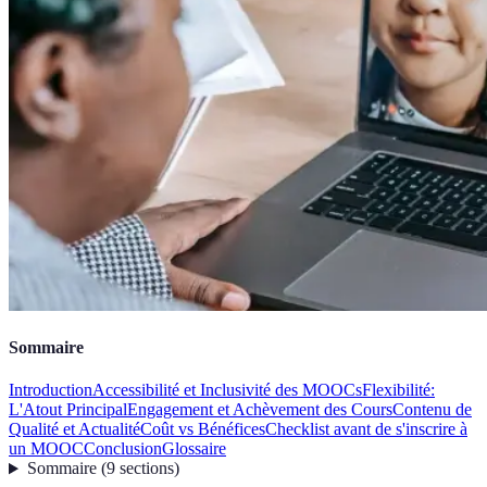
Sommaire
Introduction
Accessibilité et Inclusivité des MOOCs
Flexibilité:
L'Atout Principal
Engagement et Achèvement des Cours
Contenu de
Qualité et Actualité
Coût vs Bénéfices
Checklist avant de s'inscrire à
un MOOC
Conclusion
Glossaire
Sommaire
(
9
sections
)