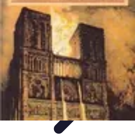
Campus Savoir
E-Learning
Guides &
Conseils
Comparatifs
Certifications
Technologies
Campus Savoir