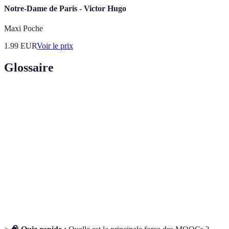
Notre-Dame de Paris - Victor Hugo
Maxi Poche
1.99
EUR
Voir le prix
Glossaire
Terme
Définition
Massive Open Online Course, cours en ligne ouvert
MOOC
à tous
Capacité à s'adapter à l'emploi du temps de
Flexibilité
l'apprenant
Certification
Reconnaissance formelle des compétences acquises