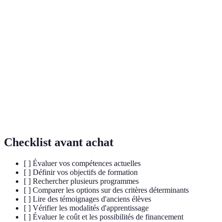
Terme
Définition
Formation
Programmes qui se déroulent en ligne, permettant
à distance
une flexibilité géographique et temporelle.
Formation
Combinaison de cours en présentiel et
hybrides
d’apprentissage en ligne.
Retour
Témoignages d'anciens étudiants ou participants
d'expérience
concernant la formation suivie.
Checklist avant achat
[ ] Évaluer vos compétences actuelles
[ ] Définir vos objectifs de formation
[ ] Rechercher plusieurs programmes
[ ] Comparer les options sur des critères déterminants
[ ] Lire des témoignages d'anciens élèves
[ ] Vérifier les modalités d'apprentissage
[ ] Évaluer le coût et les possibilités de financement