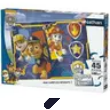
Campus Savoir
E-Learning
Guides &
Conseils
Comparatifs
Certifications
Technologies
Campus Savoir