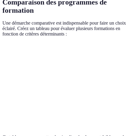
Comparaison des programmes de
formation
Une démarche comparative est indispensable pour faire un choix
éclairé. Créez un tableau pour évaluer plusieurs formations en
fonction de critères déterminants :
Critère
Formation A
Formation B
Formation C
Durée
3 mois
6 mois
1 an
Coût
1000 EUR
2000 EUR
1500 EUR
Taux de
90%
80%
85%
satisfaction
Reconnaissance
Oui
Non
Oui
entreprise