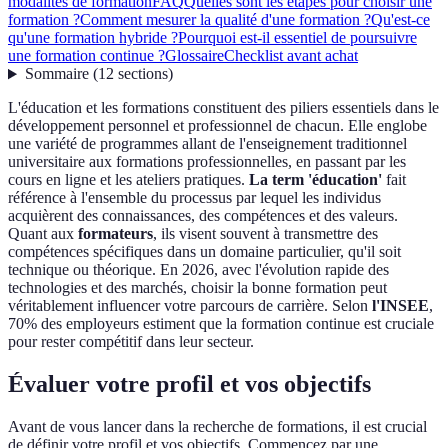
modalités de formation
FAQ
Quelles sont les étapes pour choisir une
formation ?
Comment mesurer la qualité d'une formation ?
Qu'est-ce
qu'une formation hybride ?
Pourquoi est-il essentiel de poursuivre
une formation continue ?
Glossaire
Checklist avant achat
Sommaire
(
12
sections
)
L'éducation et les formations constituent des piliers essentiels dans le
développement personnel et professionnel de chacun. Elle englobe
une variété de programmes allant de l'enseignement traditionnel
universitaire aux formations professionnelles, en passant par les
cours en ligne et les ateliers pratiques.
La term 'éducation'
fait
référence à l'ensemble du processus par lequel les individus
acquièrent des connaissances, des compétences et des valeurs.
Quant aux
formateurs
, ils visent souvent à transmettre des
compétences spécifiques dans un domaine particulier, qu'il soit
technique ou théorique. En 2026, avec l'évolution rapide des
technologies et des marchés, choisir la bonne formation peut
véritablement influencer votre parcours de carrière. Selon
l'INSEE
,
70% des employeurs estiment que la formation continue est cruciale
pour rester compétitif dans leur secteur.
Évaluer votre profil et vos objectifs
Avant de vous lancer dans la recherche de formations, il est crucial
de définir votre profil et vos objectifs. Commencez par une