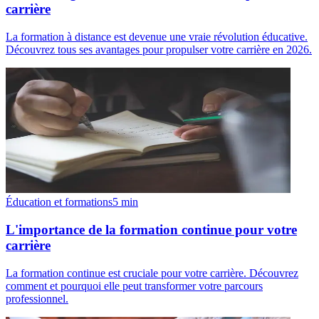
carrière
La formation à distance est devenue une vraie révolution éducative.
Découvrez tous ses avantages pour propulser votre carrière en 2026.
Éducation et formations
5
min
L'importance de la formation continue pour votre
carrière
La formation continue est cruciale pour votre carrière. Découvrez
comment et pourquoi elle peut transformer votre parcours
professionnel.