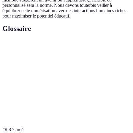
personnalisé sera la norme. Nous devons toutefois veiller à
équilibrer cette numérisation avec des interactions humaines riches
pour maximiser le potentiel éducatif.
Glossaire
Terme
Définition
Apprentissage
Modalité d'apprentissage utilisant Internet pour
en ligne
dispenser des cours et des formations.
Plateformes
Logiciels et sites web facilitant l'apprentissage en
éducatives
ligne, ex: Moodle, Coursera.
Réalité
Technologie immersive simulant un
virtuelle
environnement tridimensionnel pour l'utilisateur.
(VR)
## Résumé