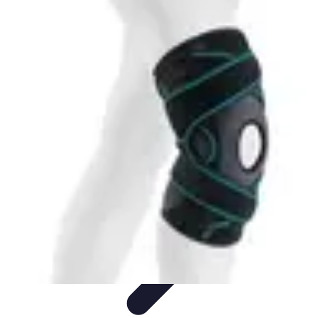
Campus Savoir
E-Learning
Guides &
Conseils
Comparatifs
Certifications
Technologies
Campus Savoir