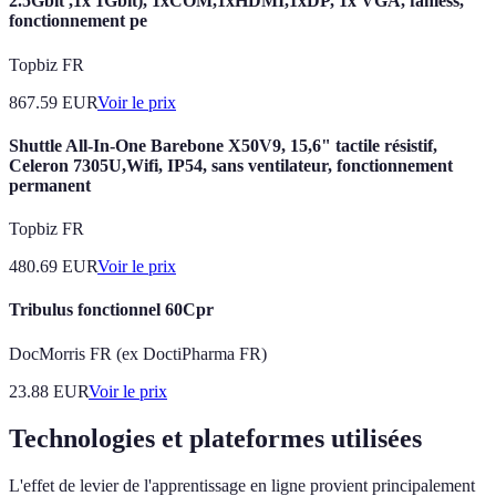
2.5Gbit ,1x 1Gbit), 1xCOM,1xHDMI,1xDP, 1x VGA, fanless,
fonctionnement pe
Topbiz FR
867.59
EUR
Voir le prix
Shuttle All-In-One Barebone X50V9, 15,6" tactile résistif,
Celeron 7305U,Wifi, IP54, sans ventilateur, fonctionnement
permanent
Topbiz FR
480.69
EUR
Voir le prix
Tribulus fonctionnel 60Cpr
DocMorris FR (ex DoctiPharma FR)
23.88
EUR
Voir le prix
Technologies et plateformes utilisées
L'effet de levier de l'apprentissage en ligne provient principalement