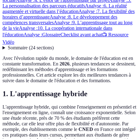
sociale
Analyse :
4. L'essor de l'apprentissage par projet
Analyse :
5.
La personnalisation des parcours éducatifs
Analyse :
6. La réalité
augmentée et virtuelle dans l’éducation
Analyse :
7. La flexibilité des
horaires d’apprentissage
Analyse :
8. Le développement des
compétences transversales
Analyse :
9. L’apprentissage tout au long
de la vie
Analyse :
10. La coopération internationale dans
l'éducation
Analyse :
Glossaire
Checklist avant achat
📺 Ressource
Vidéo
Sommaire
(
24
sections
)
Avec l'évolution rapide du monde, le domaine de l'éducation est en
constante transformation. En
2026
, plusieurs tendances se dessinent,
redéfinissant les méthodes d'apprentissage et les formations
professionnelles. Cet article explore les dix meilleures tendances à
suivre dans le domaine de l'éducation et des formations.
1. L'apprentissage hybride
L'apprentissage hybride, qui combine l'enseignement en présentiel et
l'enseignement en ligne, connaît une croissance exponentielle. Selon
une étude récente, près de 70 % des étudiants préfèrent cette
méthode, car elle leur offre plus de flexibilité et d'autonomie. Par
exemple, des établissements comme le
CNED
en France ont intégré
ces pratiques dans leurs cursus, permettant aux étudiants de gérer