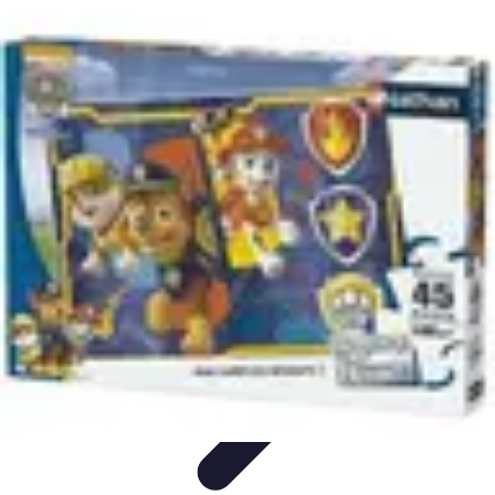
Campus Savoir
E-Learning
Guides &
Conseils
Comparatifs
Certifications
Technologies
Campus Savoir