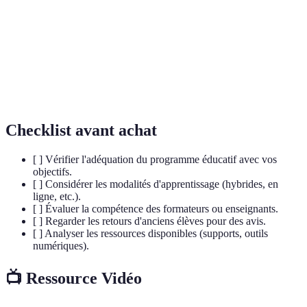
Compétences
Aptitudes liées à la gestion des émotions et des
émotionnelles
relations interpersonnelles.
Apprentissage
Méthode éducative axée sur la réalisation de
par projet
projets concrets.
Checklist avant achat
[ ] Vérifier l'adéquation du programme éducatif avec vos
objectifs.
[ ] Considérer les modalités d'apprentissage (hybrides, en
ligne, etc.).
[ ] Évaluer la compétence des formateurs ou enseignants.
[ ] Regarder les retours d'anciens élèves pour des avis.
[ ] Analyser les ressources disponibles (supports, outils
numériques).
📺 Ressource Vidéo