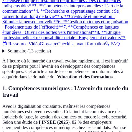
**Pensée critique et résolution de problèmes : Des compétences
indispensables**
3. **Compétences interpersonnelles : L’art de la
communication**
4. **Recherche et apprentissage continu : Se
former tout au long de la vie**
5. **Créativité et innovation :
Stimuler la pensée nouvelle**
6. **Gestion du temps et organisation
: Fondamentaux de l’efficacité**
7. **Compétences en langues
étrangères : Ouvrir des portes vers l'international**
8. **Éthique
professionnelle et responsabilité sociale : Engagement et valeurs**
📺 Ressource Vidéo
Glossaire
Checklist avant formation
🔍 FAQ
Sommaire
(
13
sections
)
À l’heure où le marché du travail évolue rapidement, il est impératif
de se préparer pour l’avenir en développant des compétences
spécifiques. Cet article aborde les compétences incontournables à
acquérir dans le domaine de l’
éducation et des formations
.
1.
Compétences numériques : L’avenir du monde du
travail
Avec la digitalisation croissante, maîtriser les compétences
numériques est devenu essentiel. Cela inclut la connaissance des
logiciels de base, la gestion des données ou encore la cybersécurité.
Selon une étude de
l’INSEE (2025)
, 82 % des employeurs
cherchent des compétences numériques chez les candidats. Pour se