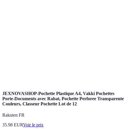
Terme
Définition
Compétences
Aptitudes liées à l'utilisation des technologies et
numériques
des outils numériques dans le travail.
Pensée
Capacité à analyser des informations de manière
critique
objective pour prendre des décisions éclairées.
Engagement d'un individu ou d'une entreprise à
Responsabilité
agir de manière éthique vis-à-vis de la société et
sociale
de l'environnement.
JEXNOVASHOP-Pochette Plastique A4, Vakki Pochettes
Porte-Documents avec Rabat, Pochette Perforee Transparente
Couleurs, Classeur Pochette Lot de 12
Rakuten FR
35.98
EUR
Voir le prix