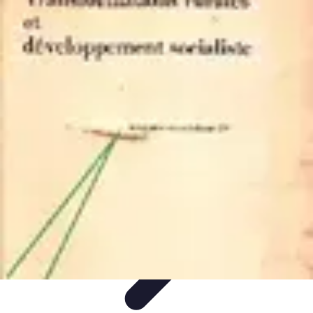
Campus Savoir
E-Learning
Guides &
Conseils
Comparatifs
Certifications
Technologies
Campus Savoir