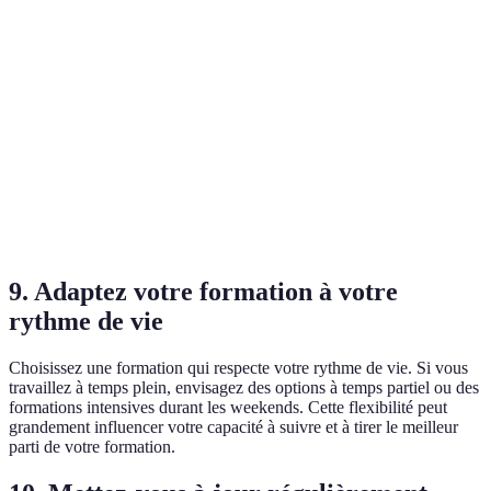
1500
Coût
2000 EUR
2500 EUR
EUR
Format
Présentiel
En ligne
Hybride
Très
Réputation
Moyenne
Excellente
bonne
Durée de la
6 mois
1 an
3 mois
formation
9.
Adaptez votre formation à votre
rythme de vie
Choisissez une formation qui respecte votre rythme de vie. Si vous
travaillez à temps plein, envisagez des options à temps partiel ou des
formations intensives durant les weekends. Cette flexibilité peut
grandement influencer votre capacité à suivre et à tirer le meilleur
parti de votre formation.