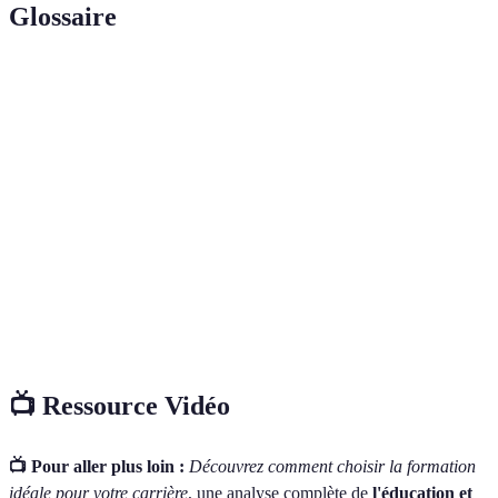
Glossaire
Terme
Définition
Formation
Un ensemble d'ensembles d'apprentissages visant
professionnelle
à acquérir des compétences professionnelles.
Les aptitudes et capacités à réaliser des tâches ou
Compétences
des activités.
Reconnaissance officielle d'une institution ou
Accréditation
d'un programme de formation comme respectant
certaines normes de qualité.
📺 Ressource Vidéo
📺 Pour aller plus loin :
Découvrez comment choisir la formation
idéale pour votre carrière
, une analyse complète de
l'éducation et