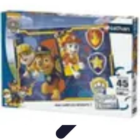
Campus Savoir
E-Learning
Guides &
Conseils
Comparatifs
Certifications
Technologies
Campus Savoir