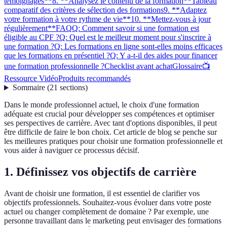
témoignages**
8. **Analysez le contenu de la formation**
Tableau
comparatif des critères de sélection des formations
9. **Adaptez
votre formation à votre rythme de vie**
10. **Mettez-vous à jour
régulièrement**
FAQ
Q: Comment savoir si une formation est
éligible au CPF ?
Q: Quel est le meilleur moment pour s'inscrire à
une formation ?
Q: Les formations en ligne sont-elles moins efficaces
que les formations en présentiel ?
Q: Y a-t-il des aides pour financer
une formation professionnelle ?
Checklist avant achat
Glossaire
📺
Ressource Vidéo
Produits recommandés
Sommaire
(
21
sections
)
Dans le monde professionnel actuel, le choix d'une formation
adéquate est crucial pour développer ses compétences et optimiser
ses perspectives de carrière. Avec tant d'options disponibles, il peut
être difficile de faire le bon choix. Cet article de blog se penche sur
les meilleures pratiques pour choisir une formation professionnelle et
vous aider à naviguer ce processus décisif.
1.
Définissez vos objectifs de carrière
Avant de choisir une formation, il est essentiel de clarifier vos
objectifs professionnels. Souhaitez-vous évoluer dans votre poste
actuel ou changer complètement de domaine ? Par exemple, une
personne travaillant dans le marketing peut envisager des formations