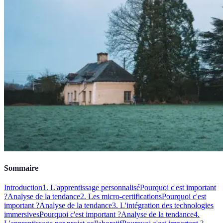
Sommaire
Introduction
1. L'apprentissage personnalisé
Pourquoi c'est important
?
Analyse de la tendance
2. Les micro-certifications
Pourquoi c'est
important ?
Analyse de la tendance
3. L'intégration des technologies
immersives
Pourquoi c'est important ?
Analyse de la tendance
4.