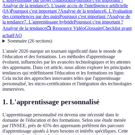
L'apprentissage par projet collaboratif
Pourquoi c'est important ?
Analyse de la tendance
5. L'usage accru de l'intelligence artificielle
(IA)
Pourquoi c'est important ?
Analyse de la tendance
6. L'évaluation
des compétences par des pairs
Pourquoi c'est important ?
Analyse de
la tendance
7. L'apprentissage hybride
Pourquoi c'est important ?
Analyse de la tendance
📺 Ressource Vidéo
Glossaire
Checklist avant
achat
FAQ
Sommaire
(
26
sections
)
L'année 2026 marque un tournant significatif dans le monde de
l'éducation et des formations. Les méthodes d'apprentissage
évoluent, influencées par les avancées technologiques et les attentes
des apprenants. Dans cet article, nous allons explorer les principales
tendances qui redéfinissent l'éducation et les formations en ligne.
Cela inclut des approches innovantes telles que l'apprentissage
personnalisé, les micro-certifications et l'intégration des technologies
immersives.
1. L'apprentissage personnalisé
L'apprentissage personnalisé est devenu une nécessité dans le
domaine de l'éducation et des formations. Selon une étude menée
par l'INSEE, près de 65% des apprenants préfèrent des parcours
d'apprentissage ajustés à leurs besoins et intérêts spécifiques. Cette