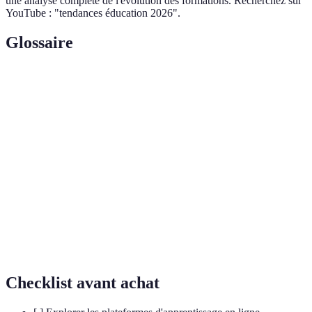
une analyse complète de l'évolution des formations. Recherchez sur
YouTube : "tendances éducation 2026".
Glossaire
Terme
Définition
Certificats courts souvent spécialisés, permettant
Micro-
d'apprendre rapidement des compétences
certifications
précises.
Apprentissage
Combinaison d'apprentissages en ligne et
hybride
traditionnels pour une flexibilité optimale.
Réalité
Utilisation de technologies comme la VR et l'AR
immersive
pour simuler des environnements d'apprentissage.
Checklist avant achat